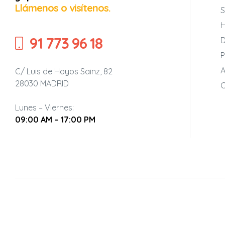
Llámenos o visítenos.
S
H
91 773 96 18
D
P
A
C/ Luis de Hoyos Sainz, 82
28030 MADRID
C
Lunes – Viernes:
09:00 AM – 17:00 PM
rnas
tiva