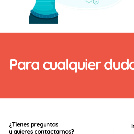
Para cualquier dud
rias
ncia
¿Tienes preguntas
y quieres contactarnos?