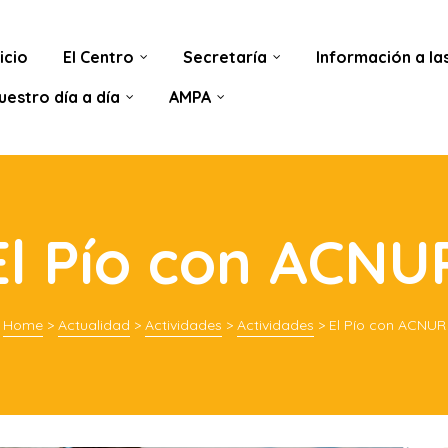
nicio
El Centro
Secretaría
Información a las
uestro día a día
AMPA
El Pío con ACNU
Home
>
Actualidad
>
Actividades
>
Actividades
>
El Pío con ACNUR