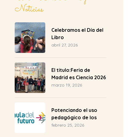
Noticias
Celebramos el Día del
Libro
abril 27, 2026
El titulo:Feria de
Madrid es Ciencia 2026
marzo 19, 2026
Potenciando el uso
pedagógico de los
espacios en el Aula del
febrero 25, 2026
Futuro del CEIP Pío