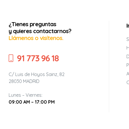
¿Tienes preguntas
26-2027
y quieres contactarnos?
Llámenos o visítenos.
S
ia 2026-
H
91 773 96 18
D
P
25-2026
A
C/ Luis de Hoyos Sainz, 82
28030 MADRID
C
Lunes – Viernes:
09:00 AM – 17:00 PM