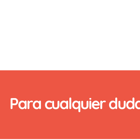
ar
Para cualquier dud