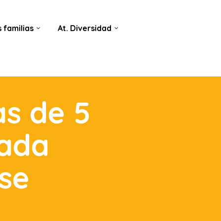
 familias
At. Diversidad
s de 5
nada
ase