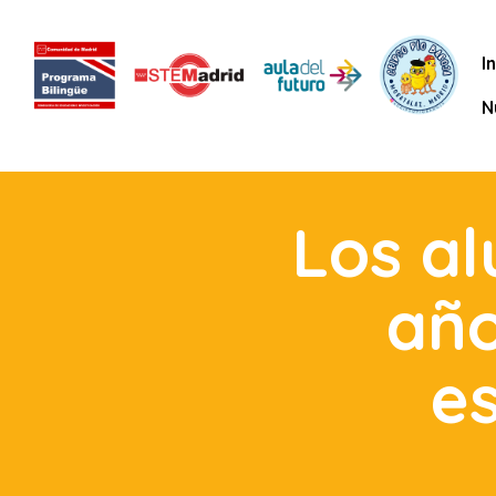
I
N
Los a
año
es