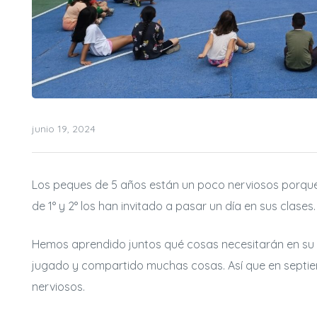
junio 19, 2024
rias
Los peques de 5 años están un poco nerviosos porque
ncia
de 1° y 2° los han invitado a pasar un día en sus clases.
Hemos aprendido juntos qué cosas necesitarán en s
jugado y compartido muchas cosas. Así que en septi
nerviosos.