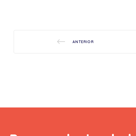
ANTERIOR
ar