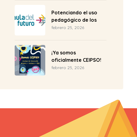
Potenciando el uso
pedagógico de los
espacios en el Aula del
febrero 25, 2026
Futuro del CEIP Pío
Baroja
¡Ya somos
oficialmente CEIPSO!
febrero 25, 2026