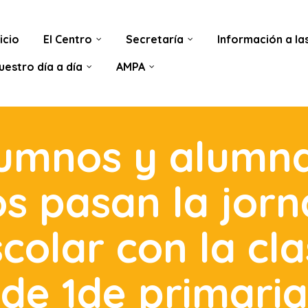
nicio
El Centro
Secretaría
Información a las
uestro día a día
AMPA
lumnos y alumna
s pasan la jor
colar con la cl
de 1de primaria