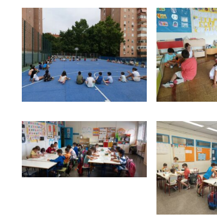
rnas
tiva