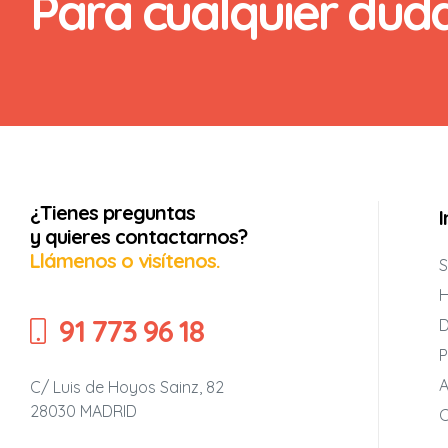
Para cualquier dud
26-2027
ia 2026-
¿Tienes preguntas
25-2026
y quieres contactarnos?
Llámenos o visítenos.
S
H
91 773 96 18
D
P
A
C/ Luis de Hoyos Sainz, 82
28030 MADRID
C