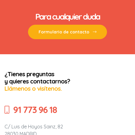
Para cualquier duda
Formulario de contacto
biertas
¿Tienes preguntas
y quieres contactarnos?
Llámenos o visítenos.
91 773 96 18
C/ Luis de Hoyos Sainz, 82
28030 MADRID