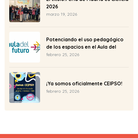
2026
marzo 19, 2026
26-2027
Potenciando el uso pedagógico
ia 2026-
de los espacios en el Aula del
Futuro del CEIP Pío Baroja
febrero 25, 2026
25-2026
¡Ya somos oficialmente CEIPSO!
febrero 25, 2026