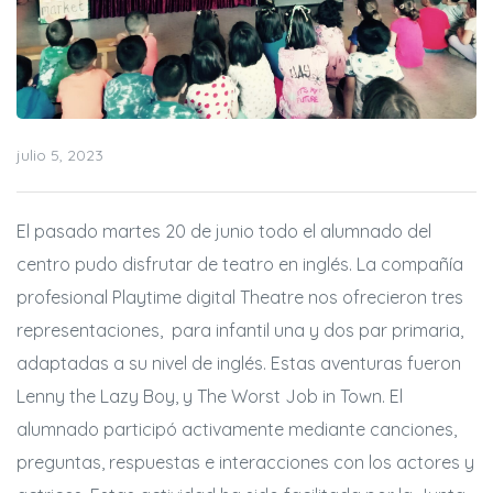
julio 5, 2023
El pasado martes 20 de junio todo el alumnado del
centro pudo disfrutar de teatro en inglés. La compañía
profesional Playtime digital Theatre nos ofrecieron tres
representaciones, para infantil una y dos par primaria,
adaptadas a su nivel de inglés. Estas aventuras fueron
Lenny the Lazy Boy, y The Worst Job in Town. El
alumnado participó activamente mediante canciones,
preguntas, respuestas e interacciones con los actores y