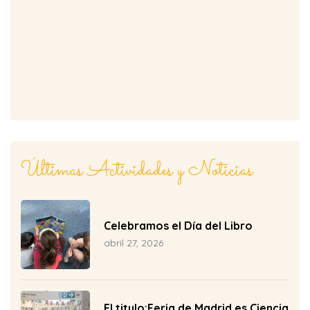
Últimas Actividades y Noticias
ar
Celebramos el Día del Libro
abril 27, 2026
El titulo:Feria de Madrid es Ciencia