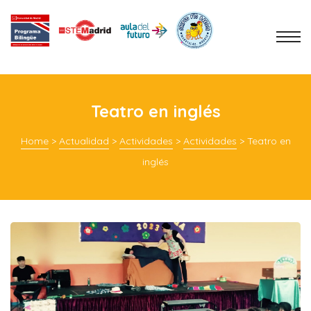
Teatro en inglés
Home
>
Actualidad
>
Actividades
>
Actividades
>
Teatro en
inglés