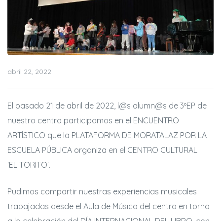
abril 22, 2022
El pasado 21 de abril de 2022, l@s alumn@s de 3ºEP de
nuestro centro participamos en el ENCUENTRO
ARTÍSTICO que la PLATAFORMA DE MORATALAZ POR LA
ESCUELA PÚBLICA organiza en el CENTRO CULTURAL
‘EL TORITO’.
Pudimos compartir nuestras experiencias musicales
trabajadas desde el Aula de Música del centro en torno
a la celebración del DÍA INTERNACIONAL DEL LIBRO, con