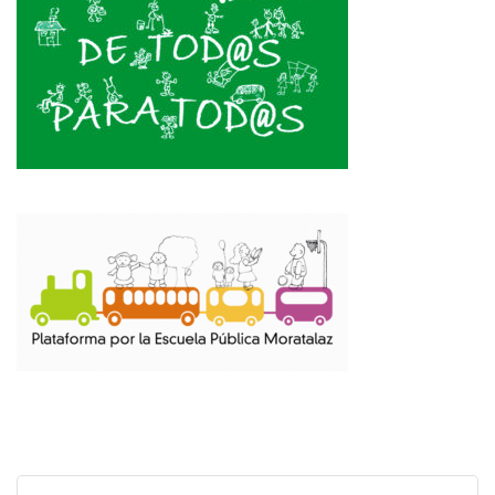
rnas
tiva