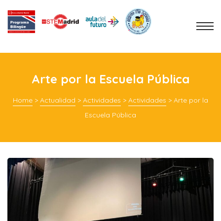
Arte por la Escuela Pública
Home
>
Actualidad
>
Actividades
>
Actividades
>
Arte por la
Escuela Pública