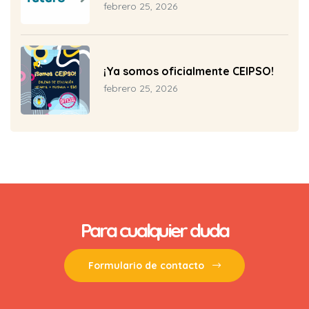
Futuro del CEIP Pío Baroja
febrero 25, 2026
¡Ya somos oficialmente CEIPSO!
febrero 25, 2026
Para cualquier duda
Formulario de contacto